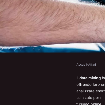
Accueil
›
Affari
AFFARI
Come utilizzare il d
Il
data mining
ha
offrendo loro u
identificare opportu
analizzare enor
utilizzate per m
turismo online, 