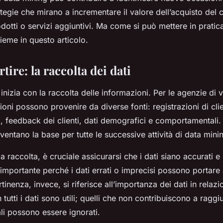
ggi online?
ategie che mirano a incrementare il valore dell’acquisto del c
tti o servizi aggiuntivi. Ma come si può mettere in pratica
ieme in questo articolo.
tire: la raccolta dei dati
i inizia con la raccolta delle informazioni. Per le agenzie di 
oni possono provenire da diverse fonti: registrazioni di clie
i, feedback dei clienti, dati demografici e comportamentali. 
iventano la base per tutte le successive attività di data mini
 raccolta, è cruciale assicurarsi che i dati siano accurati e 
importante perché i dati errati o imprecisi possono portare
tinenza, invece, si riferisce all’importanza dei dati in relazio
tutti i dati sono utili; quelli che non contribuiscono a raggi
ali possono essere ignorati.