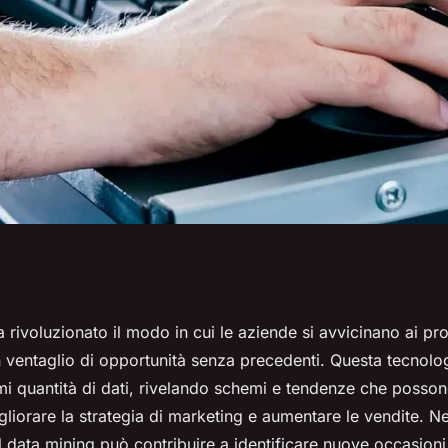
ata mining per
 rivoluzionato il modo in cui le aziende si avvicinano ai prop
n ventaglio di opportunità senza precedenti. Questa tecnolo
nità di upselling
mi quantità di dati, rivelando schemi e tendenze che posso
igliorare la strategia di marketing e aumentare le vendite. Ne
il data mining può contribuire a identificare nuove occasioni 