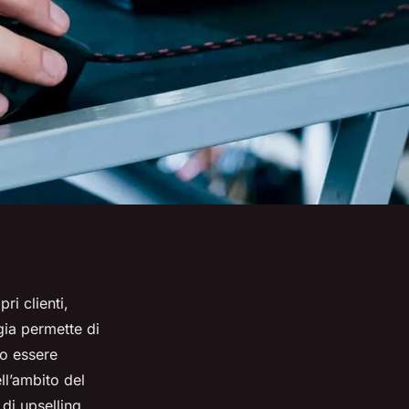
ri clienti,
gia permette di
no essere
ll’ambito del
di upselling,