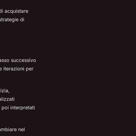
di acquistare
trategie di
 passo successivo
e iterazioni per
izia,
lizzati
 poi interpretati
cambiare nel