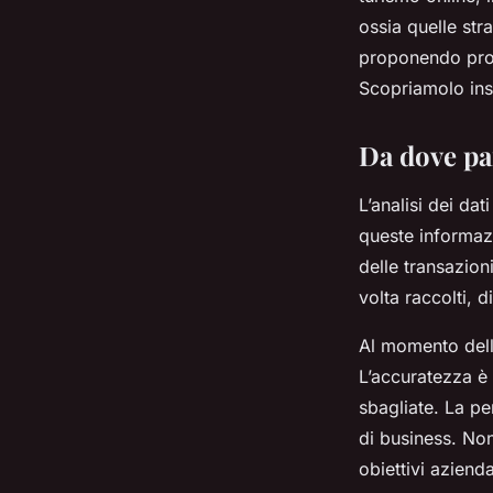
in un'agenzia di via
ossia quelle str
proponendo prodo
Inès
•
8 aprile 2024
•
6 min de lecture
Scopriamolo ins
Da dove par
L’analisi dei dat
queste informazi
delle transazion
volta raccolti, d
Al momento della
L’accuratezza è 
sbagliate. La per
di business. Non 
obiettivi aziend