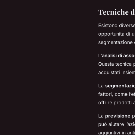
Tecniche di
Esistono diverse
opportunità di u
segmentazione de
L’
analisi di ass
Questa tecnica p
acquistati insiem
La
segmentazion
fattori, come l’e
offrire prodotti
La
previsione
pu
può aiutare l’az
aggiuntivi in ant