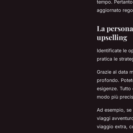
tempo. Pertanto,
aggiornato regol
La personal
upselling
Identificate le o
pratica le strat
Grazie al data mi
profondo. Potete
esigenze. Tutto 
modo più preciso
Ad esempio, se a
viaggi avventuro
viaggio extra, c