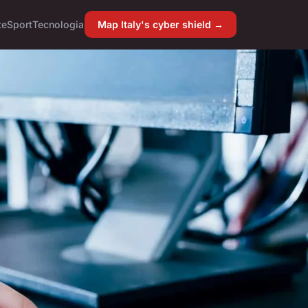
te
Sport
Tecnologia
Map Italy's cyber shield →