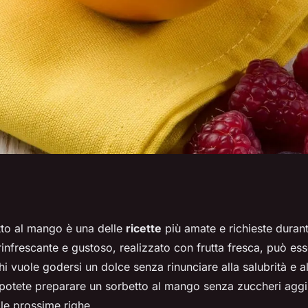
sorbetto al mango
tto al mango è una delle
ricette
più amate e richieste durante
infrescante e gustoso, realizzato con frutta fresca, può es
unti?
hi vuole godersi un dolce senza rinunciare alla salubrità e al
potete preparare un sorbetto al mango senza zuccheri aggiu
le prossime righe.