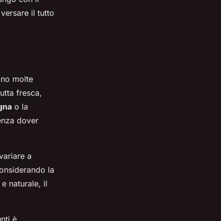
ersare il tutto
ono molte
utta fresca,
gna
o la
senza dover
variare a
considerando la
 e naturale, il
nti è