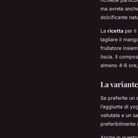
richiede partico
ma avrete anche 
dolcificante nat
La
ricetta
per il
tagliare il man
frullatore insie
liscia. Il compo
almeno 4-6 ore, 
La variant
Se preferite un 
l’aggiunta di yo
vellutata e un s
preferibilmente 
Anche in questo 