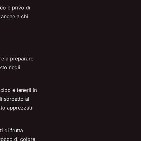
cco è privo di
o anche a chi
re a preparare
sto negli
ipo e tenerli in
di sorbetto al
lto apprezzati
 di frutta
tocco di colore