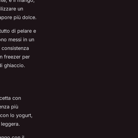
nte, è il mango,
lizzare un
sapore più dolce.
utto di pelare e
ono messi in un
na consistenza
in freezer per
i ghiaccio.
icetta con
tenza più
 con lo yogurt,
 leggera.
ango con il