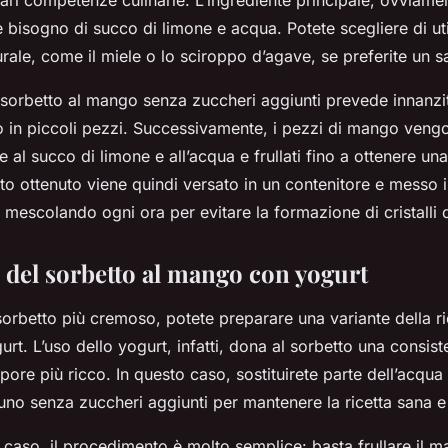
lari competenze culinarie. L’ingrediente principale, ovviame
bisogno di succo di limone e acqua. Potete scegliere di uti
urale, come il miele o lo sciroppo d’agave, se preferite un 
 sorbetto al mango senza zuccheri aggiunti prevede innanzit
go in piccoli pezzi. Successivamente, i pezzi di mango veng
me al succo di limone e all’acqua e frullati fino a ottenere u
sto ottenuto viene quindi versato in un contenitore e messo 
mescolando ogni ora per evitare la formazione di cristalli d
e del sorbetto al mango con yogurt
sorbetto più cremoso, potete preparare una variante della r
gurt. L’uso dello yogurt, infatti, dona al sorbetto una consis
apore più ricco. In questo caso, sostituirete parte dell’acqua
uno senza zuccheri aggiunti per mantenere la ricetta sana e
caso, il procedimento è molto semplice: basta frullare il m