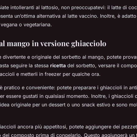
iate intolleranti al lattosio, non preoccupatevi: il latte di co
senta un’ottima alternativa al latte vaccino. Inoltre, è adatt
 vegana o vegetariana.
 al mango in versione ghiacciolo
 divertente e originale del sorbetto al mango, potete prova
Basta seguire la stessa
ricetta
del sorbetto, versare il compo
accioli e metterli in freezer per qualche ora.
pratico e conveniente: potete preparare i ghiaccioli in antic
er essere gustati in qualsiasi momento. Inoltre, i ghiaccioli 
dea originale per un dessert o uno snack estivo e sono mo
iaccioli ancora più appetitosi, potete aggiungere dei pezzetti
rno del composto prima di congelarlo. Questo aggiungerà un 