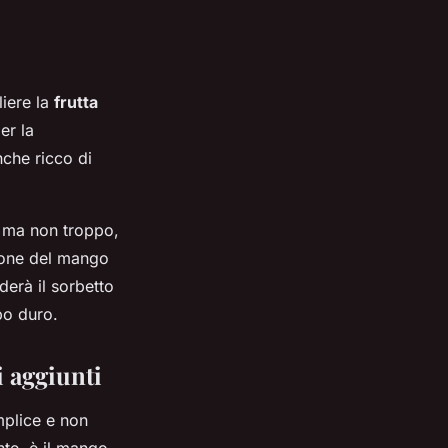
liere la
frutta
er la
nche ricco di
, ma non troppo,
zione del mango
erà il sorbetto
po duro.
 aggiunti
mplice e non