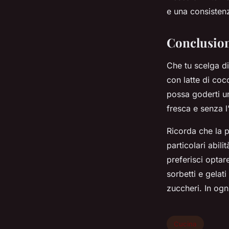
e una consisten
Conclusio
Che tu scelga d
con latte di coc
possa goderti un
fresca e senza l
Ricorda che la p
particolari abili
preferisci optar
sorbetti e gelati
zuccheri. In ogn
Cucina