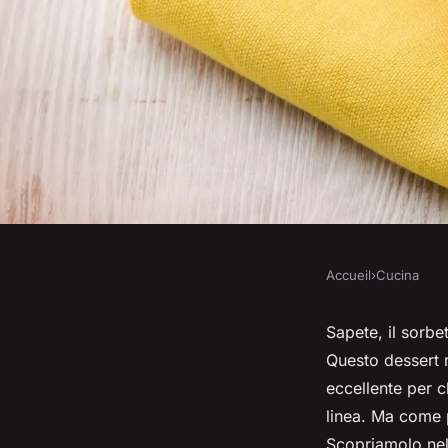
Accueil
›
Cucina
CUCINA
Come si prepara un 
Sapete, il sorbe
Questo dessert r
senza zuccheri aggi
eccellente per c
linea. Ma come 
Scopriamolo nel