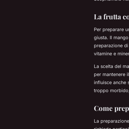
Victor
•
8 aprile 2024
•
5 min de lecture
La frutta c
Per preparare un
giusta. Il mango
preparazione di 
vitamine e miner
La scelta del m
per mantenere il
influisce anche 
troppo morbido
Come prepa
La preparazione