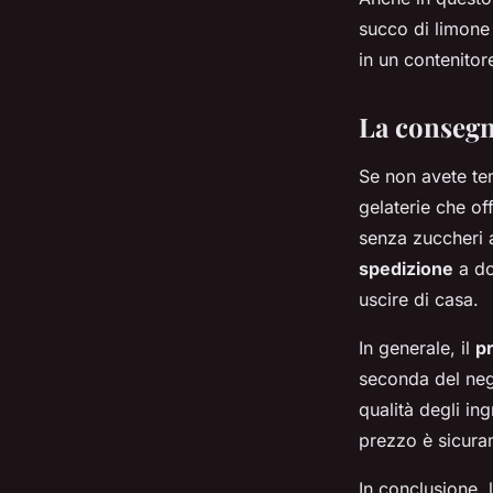
succo di limone
in un contenitor
La consegn
Se non avete te
gelaterie che of
senza zuccheri a
spedizione
a do
uscire di casa.
In generale, il
p
seconda del nego
qualità degli ing
prezzo è sicuram
In conclusione,