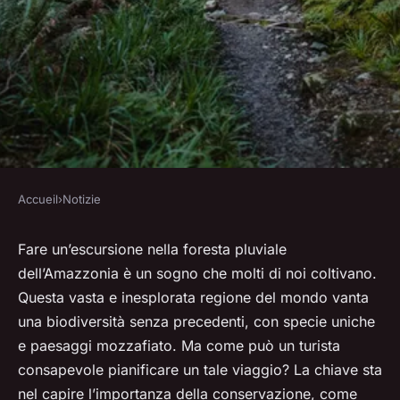
Accueil
›
Notizie
NOTIZIE
Come pianificare
Fare un’escursione nella foresta pluviale
dell’Amazzonia è un sogno che molti di noi coltivano.
un'escursione ecoturistica
Questa vasta e inesplorata regione del mondo vanta
nella foresta pluviale per
una biodiversità senza precedenti, con specie uniche
turisti consapevoli?
e paesaggi mozzafiato. Ma come può un turista
consapevole pianificare un tale viaggio? La chiave sta
Océane
•
8 aprile 2024
•
6 min de lecture
nel capire l’importanza della conservazione, come